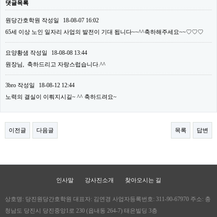
댓글목록
원당간호학원
작성일
18-08-07 16:02
65세 이상 노인 일자리 사업의 발전이 기대 됩니다~~^^축하해주세요~~♡♡♡
요양황샘
작성일
18-08-08 13:44
원장님, 축하드리고 자랑스럽습니다.^^
3bro
작성일
18-08-12 12:44
노력의 결실이 이뤄지시길~ ^^ 축하드려요~
이전글
다음글
목록
답변
인사말
강사진소개
찾아오시는 길
상호명: 당진원당간호학원 대표자: 김연경 사업자등록번호: 311-90-67970 주소: 충
청남도 당진시 당진중앙1로 230 (읍내동 264-7) 태은빌딩 3층