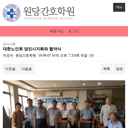
메뉴
회원가입
로그인
공지사항
대한노인회 당진시지화와 협약식
작성자
원당간호학원
18-08-07 16:01
조회
7,324회
댓글
3건
이전글
다음글
목록
답변
본문